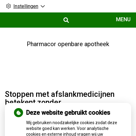
Instellingen
Hoofdmenu
MENU
Pharmacor openbare apotheek
Stoppen met afslankmedicijnen
betekent zonder
leefstijlaanpassingen weer
Deze website gebruikt cookies
gewichtstoename
Wij gebruiken noodzakelijke cookies zodat deze
website goed kan werken. Voor analytische
Stoppen met afslankmedicijnen als Wegovy of Mounjaro
cookies en externe inhoud vragen wij uw