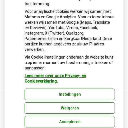
leidt zonder leefstijlaanpassingen vrijwel altijd tot
toestemming.
gewichtstoename. Onderzoek toont dat gebruikers na
Voor analytische cookies werken wij samen met
stoppen gemiddeld 0,4 kilo per maand aankomen en na
Matomo en Google Analytics. Voor externe inhoud
twee jaar weer op hun oude gewicht zitten. Ook
werken wij samen met Google (Maps, Translate
gezondheidsvoordelen verdwijnen. Duurzaam effect vraagt
en Reviews), YouTube, Vimeo, Facebook,
blijvende leefstijlverandering.
Instagram, X (Twitter), Qualizorg,
Patiëntenvertellen en ZorgkaartNederland. Deze
Lees het hele artikel op:
Nationale zorggids
partijen kunnen gegevens zoals uw IP-adres
Publicatiedatum:
14-01-2026
verwerken.
Via Cookie-instellingen onderaan de website kunt
u op ieder moment uw toestemming intrekken of
aanpassen.
Terug naar overzicht
Lees meer over onze Privacy- en
Cookieverklaring.
Instellingen
Weigeren
Uw Zorg Online
|
Beheer
Privacy verklaring
|
Cookie-instellingen
|
Voorwaarden
Accepteren