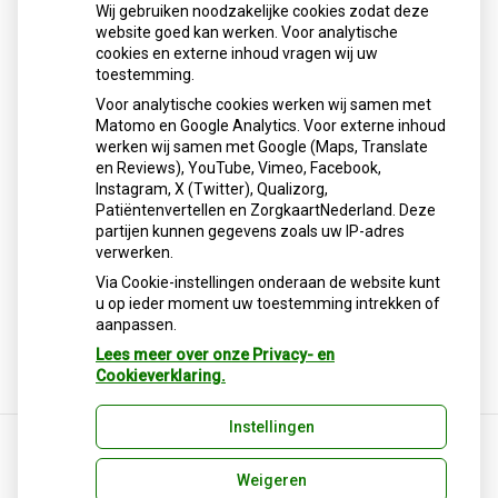
Wij gebruiken noodzakelijke cookies zodat deze
website goed kan werken. Voor analytische
Regionaal
cookies en externe inhoud vragen wij uw
toestemming.
Wilt u dat zorgverleners uw medische gegevens
Voor analytische cookies werken wij samen met
elektronisch kunnen delen? Dan kunt u hiervoor mondeling
Matomo en Google Analytics. Voor externe inhoud
toestemming geven als uw huisarts of apotheker daarom
werken wij samen met Google (Maps, Translate
vraagt. Daarnaast kunt u het formulier uitprinten, invullen en
en Reviews), YouTube, Vimeo, Facebook,
inleveren bij uw zorgverlener. Ook kunt u uw toestemming
Instagram, X (Twitter), Qualizorg,
online regelen op
www.volgjezorg.nl
. Het kan zijn dat
Patiëntenvertellen en ZorgkaartNederland. Deze
meerdere zorgaanbieders gegevens over u hebben die ze
partijen kunnen gegevens zoals uw IP-adres
willen delen. Geeft u dan bij elke zorgaanbieder uw
verwerken.
toestemming. U kunt uw toestemming altijd weer intrekken.
Via Cookie-instellingen onderaan de website kunt
Bekijk de Voorlichtingsfolder Volgjezorg
u op ieder moment uw toestemming intrekken of
aanpassen.
Het formulier downloaden en uitprinten?
Download het
formulier.
Lees meer over onze Privacy- en
Cookieverklaring.
Instellingen
Weigeren