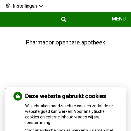
Instellingen
Hoofdmenu
MENU
Pharmacor openbare apotheek
Terugroepactie babyvoeding Nestlé:
Deze website gebruikt cookies
bacterie kan baby’s ziek maken
Wij gebruiken noodzakelijke cookies zodat deze
website goed kan werken. Voor analytische
Nestlé roept de babyvoeding Little Steps 1 en Alfamino
cookies en externe inhoud vragen wij uw
terug vanwege mogelijke aanwezigheid van de bacterie
toestemming.
Bacillus cereus. Het gaat om een voorzorgsmaatregel; er
zijn geen zieke baby’s gemeld. Ouders wordt geadviseerd
Voor analytische cookies werken wij samen met