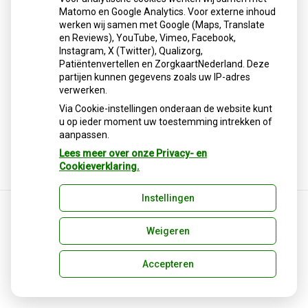
de producten niet te gebruiken en terug te brengen, waarna
Matomo en Google Analytics. Voor externe inhoud
zij het aankoopbedrag terugkrijgen.
werken wij samen met Google (Maps, Translate
en Reviews), YouTube, Vimeo, Facebook,
Instagram, X (Twitter), Qualizorg,
Lees het hele artikel op:
Nationale zorggids
Patiëntenvertellen en ZorgkaartNederland. Deze
Publicatiedatum:
06-01-2026
partijen kunnen gegevens zoals uw IP-adres
verwerken.
Via Cookie-instellingen onderaan de website kunt
u op ieder moment uw toestemming intrekken of
Terug naar overzicht
aanpassen.
Lees meer over onze Privacy- en
Cookieverklaring.
Instellingen
Weigeren
Uw Zorg Online
|
Beheer
Privacy verklaring
|
Cookie-instellingen
|
Voorwaarden
Accepteren